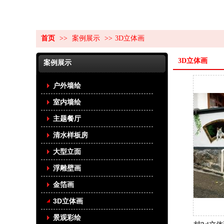
首页
>>
案例展示
>>
3D立体画
3D立体画
案例展示
户外墙绘
室内墙绘
主题餐厅
清水样板房
大型立面
浮雕壁画
金箔画
3D立体画
景观彩绘