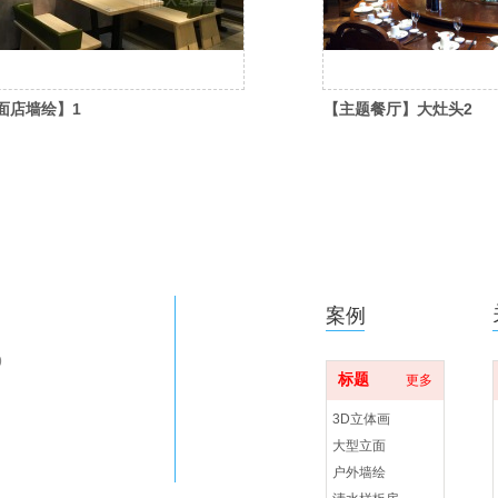
面店墙绘】1
【主题餐厅】大灶头2
案例
9
标题
更多
3D立体画
大型立面
户外墙绘