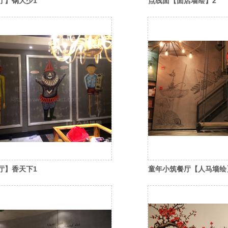
厅】锅大少1
点线面【面店墙绘】2
厅】香天下1
童年小筑餐厅【人马墙绘