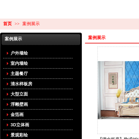
首页
>>
案例展示
案例展示
案例展示
户外墙绘
室内墙绘
主题餐厅
清水样板房
大型立面
浮雕壁画
金箔画
3D立体画
景观彩绘